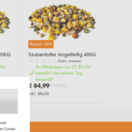
Rabatt
-18%
 20KG
Taubenfutter Angelfertig 40KG
Geen reviews
Uhr
An Werktagen vor 21:30 Uhr
bestellt? Am selben Tag
versandt!
€ 103,92
€ 84,99
inkl. MwSt
ise
 und
rer Cookie-