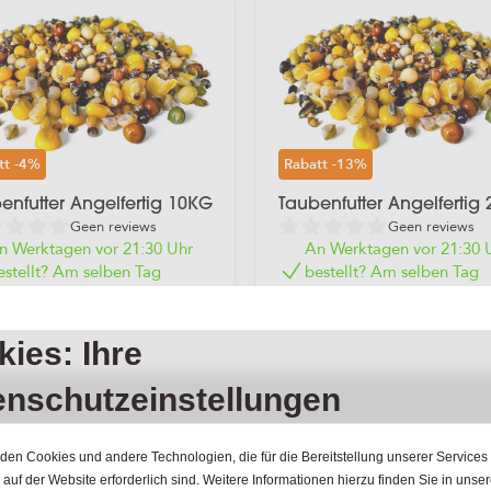
tt
-4%
Rabatt
-13%
enfutter Angelfertig 10KG
Taubenfutter Angelfertig
Geen reviews
Geen reviews
n Werktagen vor 21:30 Uhr
An Werktagen vor 21:30 
estellt? Am selben Tag
bestellt? Am selben Tag
ersandt!
versandt!
€ 25,98
€ 51,96
4,99
€ 44,99
ies: Ihre
 MwSt
inkl. MwSt
enschutzeinstellungen
vor 21:30 uhr bestellt?
Heute versendet!
Günstige
Mengenpre
den Cookies und andere Technologien, die für die Bereitstellung unserer Services
auf der Website erforderlich sind. Weitere Informationen hierzu finden Sie in unse