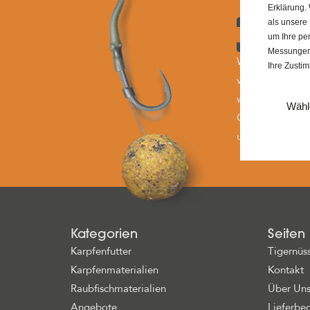
Erklärung.
als unsere
um Ihre pe
Messungen 
Wir sind dein v
Ihre Zusti
verwandte Angel
wichtig es ist, 
Wähl
Qualität an Kar
und nachhaltig 
Kategorien
Seiten
Karpfenfutter
Tigernüs
Karpfenmaterialien
Kontakt
Raubfischmaterialien
Über Un
Angebote
Lieferbe