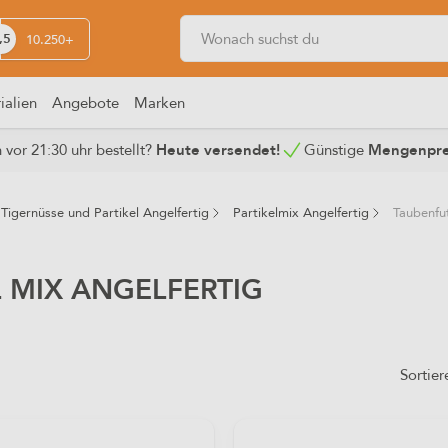
,5
10.250+
ialien
Angebote
Marken
vor 21:30 uhr bestellt?
Heute versendet!
Günstige
Mengenpre
Tigernüsse und Partikel Angelfertig
Partikelmix Angelfertig
Taubenfut
 MIX ANGELFERTIG
Sortier