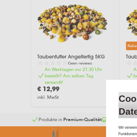
Raba
Taubenfutter Angelfertig 5KG
Taub
Geen reviews
An Werktagen vor 21:30 Uhr
A
bestellt? Am selben Tag
b
versandt!
v
€ 12,99
€ 2
inkl. MwSt
Cook
inkl.
Dat
Produkte in
Premium-Qualität
An werktagen 
Wir verwen
Funktionen 