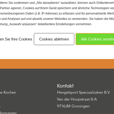
 Wenn Sie zustimmen und „Alle akzeptieren“ auswählen, können auch Drittunterne
 Partner agieren, Cookies auf Ihrem Gerät speichern und ähnliche Technologien v
rsonenbezogenen Daten (z.B. IP-Adresse) zu erfassen und für personalisierte Wer
und Analysen auf und abseits unserer Websites zu verwenden. Sie haben die Mögl
ertrauenswürdiger Partner für hochwertiges Karpfenfutter und
mmung „Auswahl anpassen“ detailliertere Einstellungen vornehmen.
produkte. Als echte Liebhaber des Karpfenangelns wissen wir, wie
mit dem richtigen Köder zu angeln. Deshalb bieten wir nur die beste
en Sie Ihre Cookies
Cookies ablehnen
Alle Cookies anne
pfenfutter zu einem fairen Preis an. Unsere Produkte werden sorgfäl
produziert, um deine Fangchancen zu erhöhen.
Kontakt
se Kochen
Hengelsport Speciaalzaken B.V.
Van der Hoopstraat 8-A
s
9716JM Groningen
dingungen