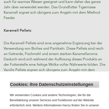
auch für warmes Wasser geeignet und kann daher das ganze
Jahr über verwendet werden. Das Grundfutter Tigernüsse
Karamell eignet sich übrigens zum Angeln mit dem Method
Feeder.
Karamell Pellets
Die Karamell Pellets sind eine angenehme Ergänzung bei der
Verwendung von Boilies und Partikeln. Diese Pellets sind reich
an Getreide, Fischmehl und einem starken Karamellaroma.
Dadurch wird sich während der Auflösung dieses Produkts an
der Futterstelle eine fettige Wolke voller Nährwerte bilden. Die
Vanille Pellets eignen sich übrigens zum Angeln mit dem
Method Feeder. Diese Pellets sind sowohl in kaltem als auch in
warmem Wasser leicht löslich und können daher das ganze
Cookies: Ihre Datenschutzeinstellungen
Jahr über verwendet werden. Dieses Produkt ist die perfekte
Basis für eine Futterstelle. Durch die vielen kleinen Futterstücke
Wir verwenden Cookies und andere Technologien, die für die
wird der Karpfen lange fressen.
Bereitstellung unserer Services und Funktionen auf der Website
erforderlich sind. Weitere Informationen hierzu finden Sie in unserer