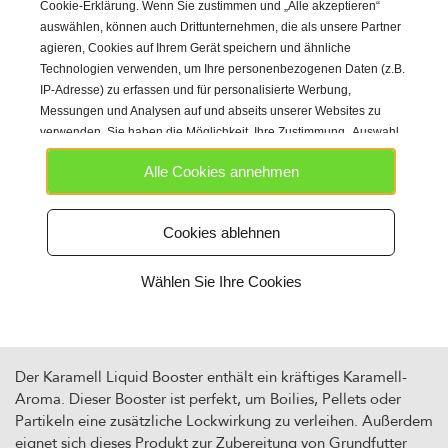
Karamell Pop-ups
Cookie-Erklärung. Wenn Sie zustimmen und „Alle akzeptieren“
auswählen, können auch Drittunternehmen, die als unsere Partner
Diese Washed out orange Pop-ups haben einen köstlichen
agieren, Cookies auf Ihrem Gerät speichern und ähnliche
Technologien verwenden, um Ihre personenbezogenen Daten (z.B.
karamell Geschmack. Durch die starke Auftriebskraft eignen
IP-Adresse) zu erfassen und für personalisierte Werbung,
sich diese Pop-ups perfekt zum Ausbalancieren von
Messungen und Analysen auf und abseits unserer Websites zu
Hakenködern. Der süße Geruch und die hohe Lockwirkung
verwenden. Sie haben die Möglichkeit, Ihre Zustimmung „Auswahl
sorgen dafür, dass diese Pop-ups auch perfekt mit einem
anpassen“ detailliertere Einstellungen vornehmen.
Chod- oder Ronnie-Rig verwendet werden können. Die
Alle Cookies annehmen
leuchtende Farbe, die Duft- und Aromastoffe locken den
Karpfen schon aus großer Entfernung an. Dieses Produkt ist
sauber in einer wiederverschließbaren Dose verpackt. Dadurch
Cookies ablehnen
bleiben die Aroma- und Geschmacksstoffe für das beste
Ergebnis optimal erhalten.
Wählen Sie Ihre Cookies
Karamell Liquid Booster
Der Karamell Liquid Booster enthält ein kräftiges Karamell-
Aroma. Dieser Booster ist perfekt, um Boilies, Pellets oder
Partikeln eine zusätzliche Lockwirkung zu verleihen. Außerdem
eignet sich dieses Produkt zur Zubereitung von Grundfutter