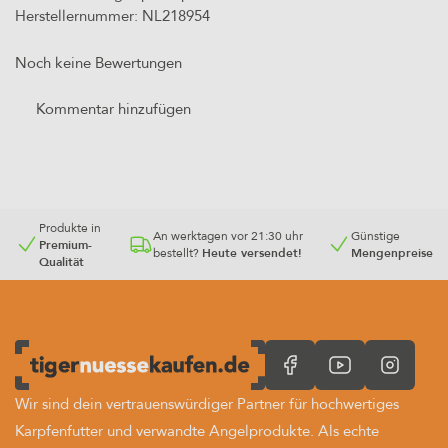
Herstellernummer: NL218954
Noch keine Bewertungen
Kommentar hinzufügen
Produkte in
An werktagen vor 21:30 uhr
Günstige
Premium-
bestellt?
Heute versendet!
Mengenpreise
Qualität
Wir sind dein vertrauenswürdiger Partner für hochwertiges
Karpfenfutter und verwandte Angelprodukte. Als echte