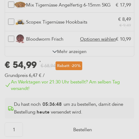
Mix Tigernüsse Angelfertig 6-15mm 5KG
€ 17,99
€ 8,49
Scopex Tigernüsse Hookbaits
€ 9,49
Bloodworm Frisch
Optionen wählen
€ 10,99
Mehr anzeigen
*
€
54,99
Rabatt
-20%
€
68,94
Grundpreis 6,47 € /
An Werktagen vor 21:30 Uhr bestellt? Am selben Tag
versandt!
Du hast noch
05:36:47
um zu bestellen, damit deine
Bestellung
heute
versendet wird.
Bestellen